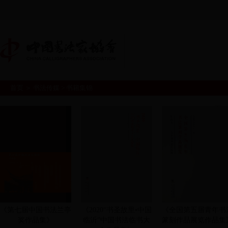
首页
＞
书法传媒
>
书籍集锦
首页
365投注终止
书
|
|
真
会员中心
|
《第七届中国书法兰亭
《2020“书圣故里•中国
《全国第五届青年书
奖作品集》
临沂”中国书法临书大
篆刻作品展览作品集