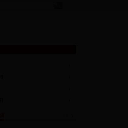
ios下载_365网站游戏
展事传
|
绍
们
频
更多