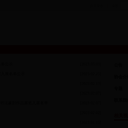
会员登录
|
注册
页
365投注终止
书坛新闻
各地365投注终止_约彩365
|
|
|
会员中心
名单公示
|
[2023.03.03]
公告
品展入展名单公示
[2023.02.25]
协会介
[2023.02.13]
专题
[2023.02.07]
联系我
书法篆刻作品展览入展名单
[2023.02.07]
[2023.02.02]
相关视
[2023.01.15]