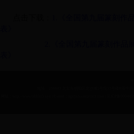
点击下载：
1.《全国第九届篆刻作
表》
2.《全国第九届篆刻作品
表》
地址：100083 北京市朝阳区北沙滩1号院32号楼B座中国书
网址：http://www.688365.xyz | E-mail：zgsfjxhxmt@163.com |
京ICP备090445