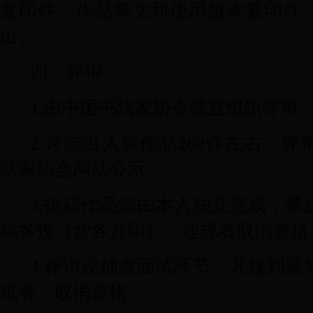
复印件、作品释文和使用版本复印件
出。
四、评审
1.
由中国书法家协会独立组织评审
2.
评选出入展作品
260
件左右，评
法家协会网站公示。
3.
投稿作品须由本人独立完成，禁
稿多投（含各方印）。违规者取消资格
4.
评审设抽查面试环节，凡接到通
试者，取消资格。