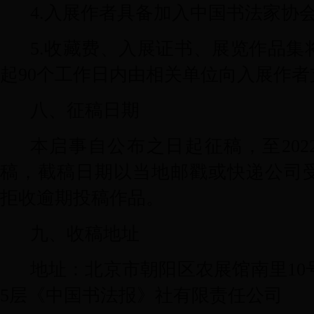
4.
入展作者具备加入中国书法家协
5.
收藏费、入展证书、展览作品集
起
90
个工作日内由相关单位向入展作者
八、征稿日期
本启事自公布之日起征稿，至
202
稿，截稿日期以当地邮戳或快递公司
拒收逾期投稿作品。
九、收稿地址
地址：北京市朝阳区农展馆南里
10
5
层《中国书法报》社有限责任公司