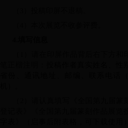
（
3
）投稿印屏不退稿。
（
4
）本次展览不收参评费。
4.
填写信息
（
1
）请在印屏作品背后右下方和
笔正楷注明：
投稿作者真实姓名、性
省份、通讯地址、邮编、联系电话
机）。
（
2
）请认真填写《全国第九届篆
登记表》《全国第九届篆刻作品展览
字表
》（启事后附表格，可下载使用