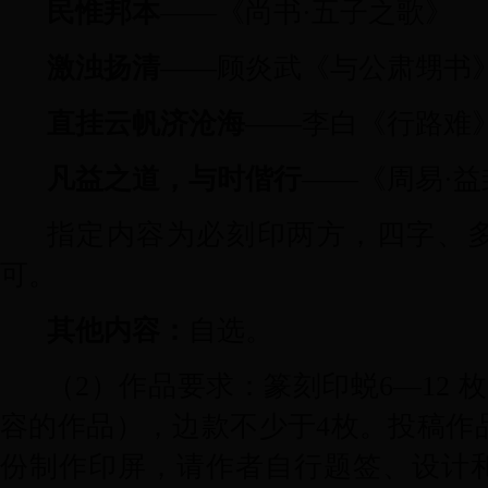
民惟邦本
——《尚书·五子之歌》
激浊扬清
——顾炎武《与公肃甥书
直挂云帆济沧海
——李白《行路难
凡益之道，与时偕行
——《周易·益
指定内容为必刻印两方，四字、
可。
其他内容：
自选。
（
2
）作品要求：篆刻印蜕
6
—
12
枚
容的作品），边款不少于
4
枚。投稿作
份制作印屏，请作者自行题签、设计