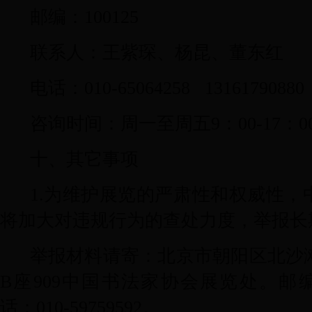
邮编：
100125
联系人：王紫琛、杨昆、董东红
电话：
010-65064258 13161790880
咨询时间：周一至周五
9
：
00-17
：
0
十、其它事项
1.
为维护展览的严肃性和权威性，
将加大对违规行为的查处力度，举报长
举报材料请寄：北京市朝阳区北沙
B
座
909
中国书法家协会展览处。邮
话：
010-59759592
。