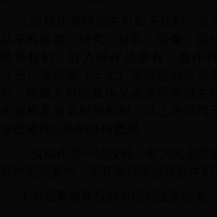
2.
投稿作者特别许可如下权利：举
品享有展览、研究、摄影、录像、宣
播等权利，对入展作品享有《着作
（五）项至第（十七）项规定的各项
利，收藏方对收藏作品还另享有相关
所有权及展览权等权利。以上许可均
述收藏费以外的任何费用。
3.
投稿作者一经投稿，即为完全接
部约定或要求。所有来稿应当符合本启
4.
本启事解释权归中国书法家协会