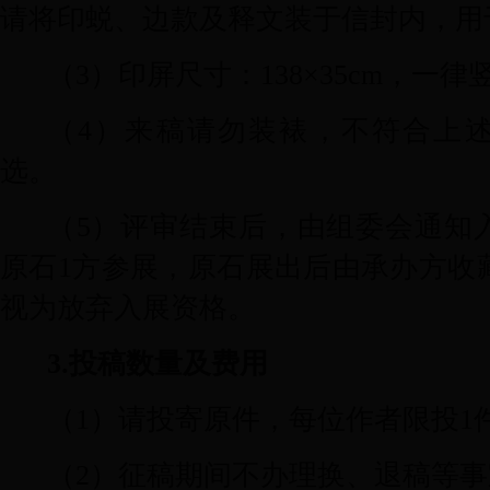
请将印蜕、边款及释文装于信封内，用
（
3
）印屏尺寸：
138
×
35cm
，一律
（
4
）来稿请勿装裱，不符合上
选。
（
5
）评审结束后，由组委会通知
原石
1
方参展，原石展出后由承办方收
视为放弃入展资格。
3.
投稿数量及费用
（
1
）请投寄原件，每位作者限投
1
（
2
）征稿期间不办理换、退稿等事