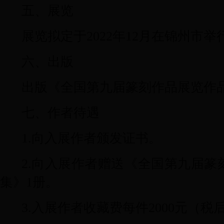
五、展览
展览拟定于
2022
年
12
月在锦州市举
六、出版
出版《全国第九届篆刻作品展览作
七、作者待遇
1.
向入展作者颁发证书。
2.
向入展作者赠送《全国第九届篆
集》
1
册。
3.
入展作者收藏费每件
2000
元（税