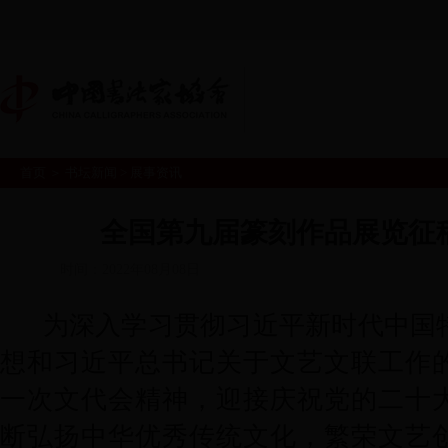
首页
＞
书坛新闻
>
展事资讯
首页
365投注终止
书
|
|
真
会员中心
全国第九届篆刻作品展览征
|
时间：2022年08月08日
为深入学习贯彻习近平新时代中国
想和习近平总书记关于文艺文联工作
一次文代会精神，迎接庆祝党的二十
断弘扬中华优秀传统文化，繁荣文艺