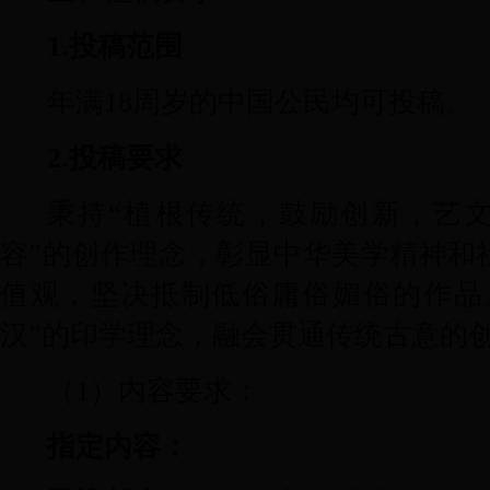
1.
投稿范围
年满
18
周岁的中国公民均可投稿。
2.
投稿要求
秉持“植根传统，鼓励创新，艺
容”的创作理念，彰显中华美学精神和
值观，坚决抵制低俗庸俗媚俗的作品
汉”的印学理念，融会贯通传统古意的
（
1
）内容要求：
指定内容：