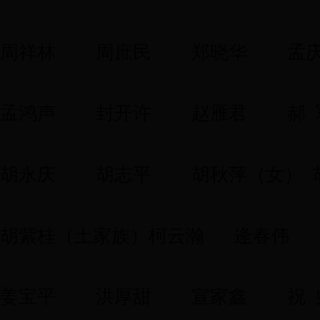
周祥林
周庶民
郑晓华
孟
孟鸿声
封开许
赵雁君
郝 
胡永庆
胡志平
胡秋萍（女） 
胡紫桂（土家族）柯云瀚
逄春伟
姜宝平
洪厚甜
宣家鑫
祝 