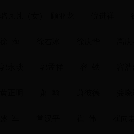
骆芃芃（女） 顾亚龙
倪进祥
徐 海
徐右冰
徐庆华
高庆
郭永琰
郭孟祥
容 铁
容浩
黄正明
萧 翰
萧彼德
龚晓
盛 军
常汉平
崔 伟
崔向