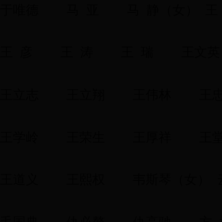
于唯德
马 亚
马 静（女）
王
王 彦
王 涛
王 瑞
王文英
王立志
王立翔
王伟林
王
王学岭
王荣生
王厚祥
王
王道义
王熙权
韦斯琴（女）