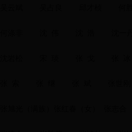
吴云斌
吴占良
邱才桢
何
何涤非
沈 伟
沈 浩
沈一
沈岩松
宋 琰
张 戈
张 冰
张 索
张 继
张 斌
张世刚
张旭光（满族）张红春（女） 张志合