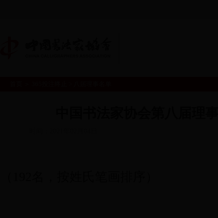
首页
＞
365投注终止
>
八届理事名单
首页
365投注终止
书
|
|
真
会员中心
中国书法家协会第八届理
|
时间：2021年02月04日
（
192
名，按姓氏笔画排序）