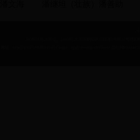
潘文海
潘继坦（壮族）潘善助
365投注终止地址：100083 北京市朝阳区北沙滩1号院32号楼B座
网址：http://www.688365.xyz | E-mail：zgsfjxhxmt@163.com |
京ICP备090445