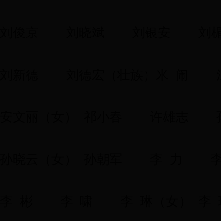
刘俊京
刘晓斌
刘银安
刘
刘新德
刘德宏（壮族）
米 闹
安文丽（女）
祁小春
许雄志
孙晓云（女）
孙朝军
李 力
李
李 彬
李 啸
李 琳（女）
李 