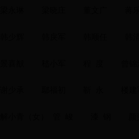
梁永琳
梁晓庄
董文广
蒋
韩少辉
韩戾军
韩顺任
韩
景喜猷
嵇小军
程 度
曾锦
谢少承
鄢福初
靳 永
楼建
解小青（女） 管 峻
漆 钢
颜