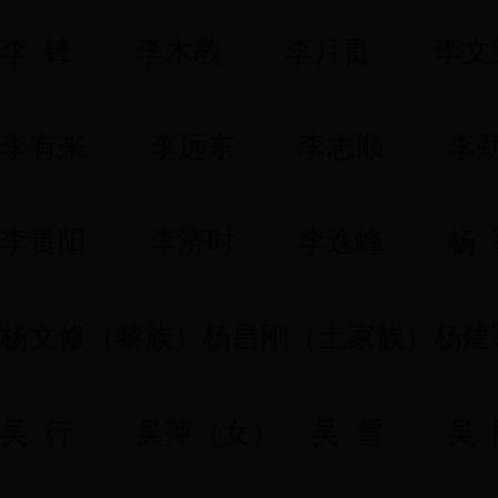
李 锋
李木教
李月贵
李文
李有来
李远东
李志顺
李
李贵阳
李济时
李逸峰
杨 
杨文修（黎族）
杨昌刚（土家族）
杨建
吴 行
吴萍（女）
吴 雪
吴 