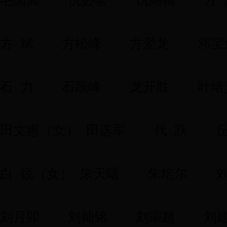
毛国典
仇必鳌
仇高驰
方
方 斌
方松峰
方爱龙
邓宝
石 力
石跃峰
龙开胜
叶培
田文惠（女）
田选军
代 跃
白 锐（女）
朱天曙
朱培尔
刘
刘月卯
刘灿铭
刘宗超
刘