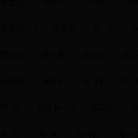
张建会
张胜伟
张鸿林
张
张潇羽（女） 陆明君
陈 洪
陈
陈加林
陈扶军
陈志平
陈
陈海良
陈新长
范 硕
范正
林 峤
林玉梅（女）
林建荣
尚
金 丹
周 斌
周剑初
周恒