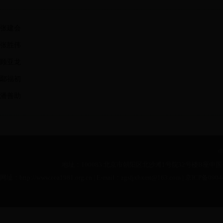
张建会
张胜伟
顾亚龙
鄢福初
潘善助
地址：100083 北京市朝阳区北沙滩1号院32号楼B座中国书
网址：http://www.cca1981.org.cn | E-mail：zgsfjxhxmt@163.com |
京ICP备0904