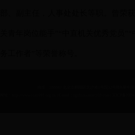
部、副主任，人事处处长等职。曾荣获
关青年岗位能手”“中直机关优秀党员”
务工作者”等荣誉称号。
地址：100083 北京市朝阳区北沙滩1号院32号楼B座中国书
网址：http://www.cca1981.org.cn | E-mail：zgsfjxhxmt@163.com |
京ICP备0904