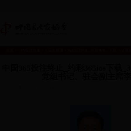
首页
＞
365投注终止
>
八届主席团
>
365投注终止_约彩365ios下载_365
首页
365投注终止
书
|
|
真
会员中心
志愿服
中国365投注终止_约彩365ios下载_
|
|
党组书记、驻会副主席
时间：2021年02月04日