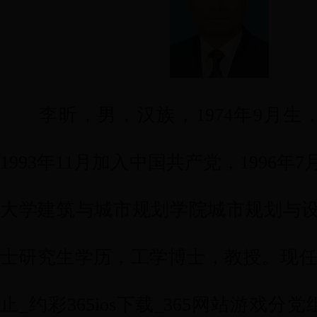
李昕，男，汉族，
1974
年
9
月生
1993
年
11
月加入中国共产党，
1996
年
7
大学建筑与城市规划学院城市规划与设
士研究生学历，工学博士，教授
。现任
止_约彩365ios下载_365网站游戏