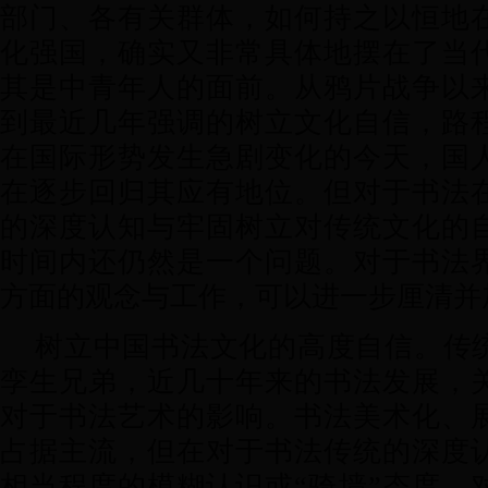
部门、各有关群体，如何持之以恒地在
化强国，确实又非常具体地摆在了当
其是中青年人的面前。从鸦片战争以
到最近几年强调的树立文化自信，路
在国际形势发生急剧变化的今天，国
在逐步回归其应有地位。但对于书法
的深度认知与牢固树立对传统文化的
时间内还仍然是一个问题。对于书法
方面的观念与工作，可以进一步厘清并
树立中国书法文化的高度自信。传
孪生兄弟，近几十年来的书法发展，
对于书法艺术的影响。书法美术化、
占据主流，但在对于书法传统的深度
相当程度的模糊认识或“骑墙”态度。