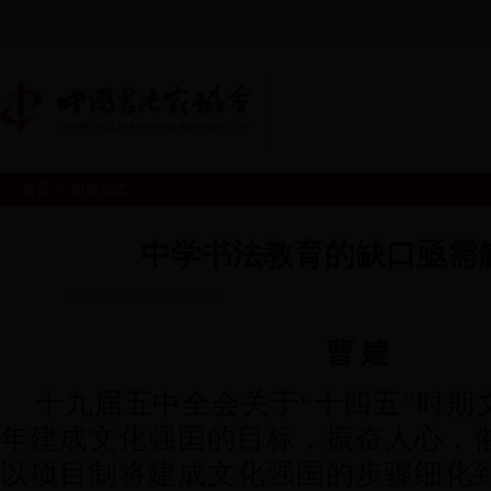
首页
＞
协会动态
首页
365投注终止
书
|
|
真
会员中心
中学书法教育的缺口亟需
|
时间：2021年01月14日
曹 建
十九届五中全会关于“十四五”时期文
年建成文化强国的目标，振奋人心，
以项目制将建成文化强国的步骤细化