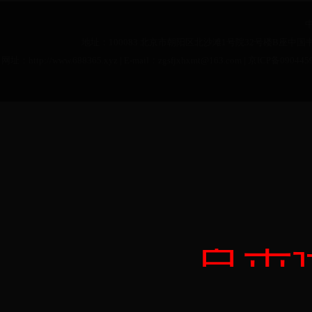
地址：100083 北京市朝阳区北沙滩1号院32号楼B座中国书法
网址：http://www.688365.xyz | E-mail：zgsfjxhxmt@163.com |
京ICP备090445
点击