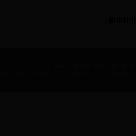
（新华社
地址：100083 北京市朝阳区北沙滩1号院32号楼B座中国书法
网址：http://www.688365.xyz | E-mail：zgsfjxhxmt@163.com |
京ICP备090445