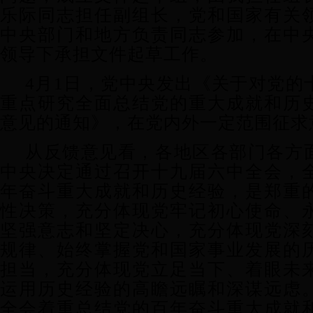
乐际同志担任副组长，党和国家有关
中央部门和地方负责同志参加，在中
领导下承担文件起草工作。
4
月
1
日，党中央发出《关于对党的
重点研究全面总结党的重大成就和历
意见的通知》，在党内外一定范围征求
从反馈意见看，各地区各部门各方
中央决定通过召开十九届六中全会，
年奋斗重大成就和历史经验，是郑重
性决策，充分体现党牢记初心使命、
坚强意志和坚定决心，充分体现党深
规律、始终掌握党和国家事业发展的
担当，充分体现党立足当下、着眼未
运用历史经验的高瞻远瞩和深谋远虑
全会着重总结党的百年奋斗重大成就