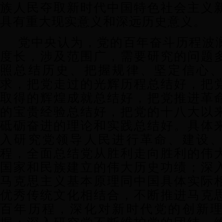
族人民夺取新时代中国特色社会主义
具有重大现实意义和深远历史意义。
党中央认为，党的百年奋斗历程波
度长，涉及范围广，需要研究的问题
照总结历史、把握规律、坚定信心
求，把党走过的光辉历程总结好，把
取得的辉煌成就总结好，把党推进革
的宝贵经验总结好，把党的十八大以
砥砺奋进的理论和实践总结好。具体
入研究党领导人民进行革命、建设
程，全面总结党从胜利走向胜利的伟
国家和民族建立的伟大历史功绩；深
马克思主义基本原理同中国具体实际
优秀传统文化相结合，不断推进马克
百年历程，深化对新时代党的创新