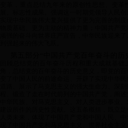
变革，重点总结九年来的原创性思想、变革
展、标志性成果。强调这一时期党领导人民创
实现中华民族伟大复兴提供了更为完善的制度
物质基础、更为主动的精神力量；中国共产党
顽强的奋斗向世界庄严宣告，中华民族迎来了
到强起来的伟大飞跃。
第五部分
“
中国共产党百年奋斗的历
回顾总结党的百年奋斗历程和重大成就基础
角，总结党的百年奋斗的历史意义，即党的百
变了中国人民的前途命运、开辟了实现中华民
道路、展示了马克思主义的强大生命力、深刻
程、锻造了走在时代前列的中国共产党，阐述
中华民族、对马克思主义、对人类进步事业、
建设所作的历史性贡献。这五条概括，既立足
人类未来，体现了中国共产党和中国人民、中
现了中国共产党和马克思主义、世界社会主义