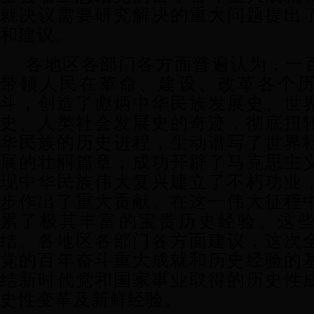
就决议需要研究解决的重大问题提出
和建议。
各地区各部门各方面普遍认为，一
带领人民在革命、建设、改革各个
斗，创造了彪炳中华民族发展史、世
史、人类社会发展史的奇迹，彻底扭
华民族的历史进程，生动谱写了世界
展的壮丽篇章，成功开辟了马克思主
现中华民族伟大复兴建立了不朽功业
步作出了重大贡献。在这一伟大征程
累了极其丰富的宝贵历史经验。这
结。各地区各部门各方面建议，这次
党的百年奋斗重大成就和历史经验的
结新时代党和国家事业取得的历史性
史性变革及新鲜经验。