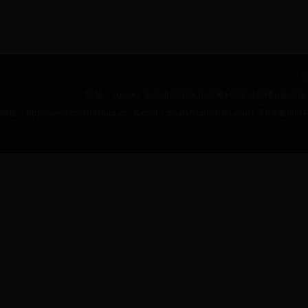
地址：100083 北京市朝阳区北沙滩1号院32号楼B座中国书
网址：http://www.cca1981.org.cn | E-mail：zgsfjxhxmt@163.com |
京ICP备0904