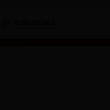
首页
＞
专题
首页
365投注终止
书
|
|
真
会员中心
|